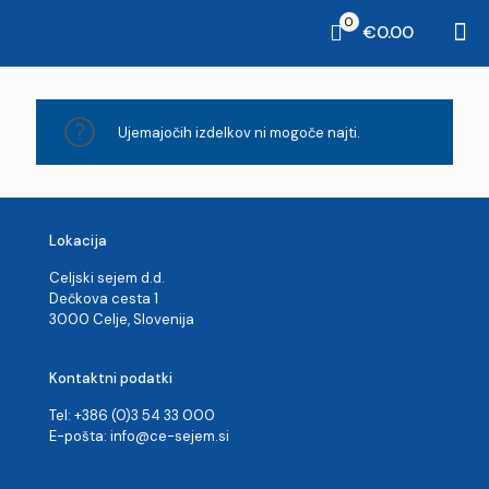
0
€0.00
Ujemajočih izdelkov ni mogoče najti.
Lokacija
Celjski sejem d.d.
Dečkova cesta 1
3000 Celje, Slovenija
Kontaktni podatki
Tel: +386 (0)3 54 33 000
E-pošta:
info@ce-sejem.si