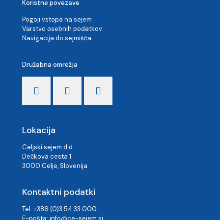
Koristne povezave
Pogoji vstopa na sejem
Varstvo osebnih podatkov
Navigacija do sejmišča
Družabna omrežja
Lokacija
Celjski sejem d.d.
Dečkova cesta 1
3000 Celje, Slovenija
Kontaktni podatki
Tel: +386 (0)3 54 33 000
E-pošta:
info@ce-sejem.si