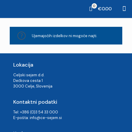
0
€0.00
Ujemajočih izdelkov ni mogoče najti.
Lokacija
Celjski sejem d.d.
Dečkova cesta 1
3000 Celje, Slovenija
Kontaktni podatki
Tel: +386 (0)3 54 33 000
E-pošta:
info@ce-sejem.si