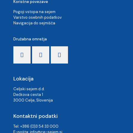
Koristne povezave
Pogoji vstopa na sejem
Varstvo osebnih podatkov
Navigacija do sejmišča
Družabna omrežja
Lokacija
Celjski sejem d.d.
Dečkova cesta 1
3000 Celje, Slovenija
Kontaktni podatki
Tel: +386 (0)3 54 33 000
E-pošta:
info@ce-sejem.si