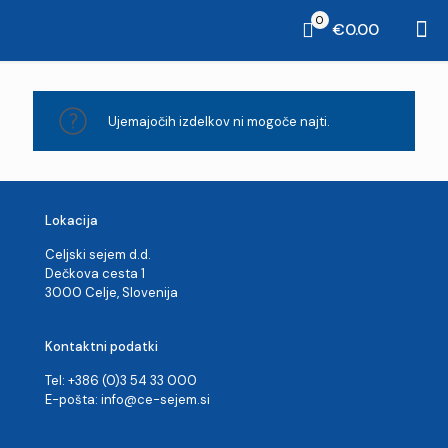
0
€0.00
Ujemajočih izdelkov ni mogoče najti.
Lokacija
Celjski sejem d.d.
Dečkova cesta 1
3000 Celje, Slovenija
Kontaktni podatki
Tel: +386 (0)3 54 33 000
E-pošta:
info@ce-sejem.si